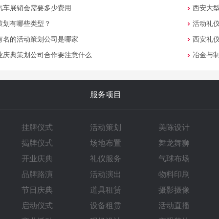
汽车展销会需要多少费用
西安大
策划有哪些类型？
活动礼
有名的活动策划公司是哪家
西安礼
业庆典策划公司合作要注意什么
冶金与
服务项目
挂牌仪式
活动策划
美陈设计
揭牌仪式
场地布置
舞龙舞狮
开业庆典
礼仪服务
气球布场
品牌路演
活动演出
物料印刷
节日庆典
道具租赁
摄影摄像
启动仪式
设备租赁
活动直播