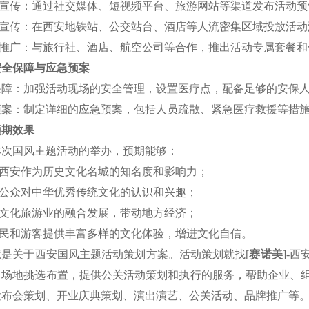
线上宣传：通过社交媒体、短视频平台、旅游网站等渠道发布活动
线下宣传：在西安地铁站、公交站台、酒店等人流密集区域投放活
合作推广：与旅行社、酒店、航空公司等合作，推出活动专属套餐和
安全保障与应急预案
保障：加强活动现场的安全管理，设置医疗点，配备足够的安保
预案：制定详细的应急预案，包括人员疏散、紧急医疗救援等措
预期效果
本次国风主题活动的举办，预期能够：
升西安作为历史文化名城的知名度和影响力；
强公众对中华优秀传统文化的认识和兴趣；
进文化旅游业的融合发展，带动地方经济；
市民和游客提供丰富多样的文化体验，增进文化自信。
就是关于西安国风主题活动策划方案。活动策划就找[
赛诺美
]-
，场地挑选布置，提供公关活动策划和执行的服务，帮助企业、组
发布会策划、开业庆典策划、演出演艺、公关活动、品牌推广等