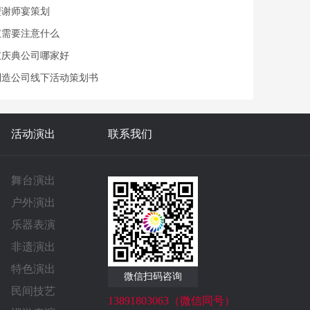
型谢师宴策划
仪需要注意什么
仪庆典公司哪家好
制造公司线下活动策划书
活动演出
联系我们
舞台演出
户外演出
乐器表演
非遗演出
特色演出
微信扫码咨询
民间技艺
13891803063（微信同号）