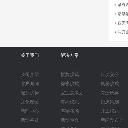
举办
活动
西安
与开
关于我们
解决方案
公司介绍
授牌仪式
庆功宴会
客户案例
剪彩仪式
奠基仪式
服务优势
宝宝宴策划
乔迁庆典
文化理念
签约仪式
校庆策划
新闻中心
寿宴布场
开工仪式
活动答疑
活动晚会
新闻发布会