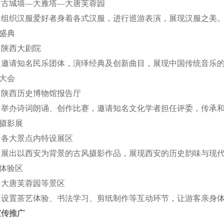
：古城墙—大雁塔—大唐芙蓉园
：组织汉服爱好者身着各式汉服，进行巡游表演，展现汉服之美
乐盛典
：陕西大剧院
：邀请知名民乐团体，演绎经典及创新曲目，展现中国传统音乐
词大会
：陕西历史博物馆报告厅
：举办诗词朗诵、创作比赛，邀请知名文化学者担任评委，传承
风摄影展
：各大景点内特设展区
：展出以西安为背景的古风摄影作品，展现西安的历史韵味与现
动体验区
：大唐芙蓉园等景区
：设置茶艺体验、书法学习、剪纸制作等互动环节，让游客亲身
宣传推广