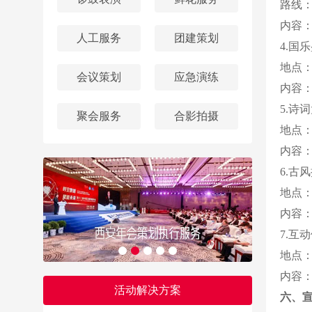
路线
内容
人工服务
团建策划
4.国
地点
会议策划
应急演练
内容
5.诗
聚会服务
合影拍摄
地点
内容
6.古
地点
内容
7.互
地点
内容
活动解决方案
六、