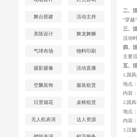
二、
舞台搭建
活动主持
“穿越
三、
美陈设计
舞龙舞狮
活动
四、
气球布场
物料印刷
主要
五、
摄影摄像
活动直播
1.国
地点
空飘装饰
服装租赁
内容
日景烟花
桌椅租赁
2.国
地点
无人机表演
达人资源
内容
3.汉
锣鼓表演
鲜花服务