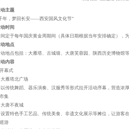
活动主题
千年，梦回长安——西安国风文化节”
活动时间
时间定于每年国庆黄金周期间（具体日期根据当年安排确定），
活动地点
活动地点包括：大雁塔、古城墙、大唐芙蓉园、陕西历史博物馆
活动内容
风开幕式
：大雁塔北广场
：以传统舞蹈、器乐演奏、汉服秀等形式拉开活动序幕，营造浓
风市集
：大唐不夜城
：设置特色手工艺品、传统美食、非遗文化展示等摊位，让游客
服巡游