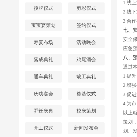
1.
授牌仪式
剪彩仪式
2.
3.
宝宝宴策划
签约仪式
七、
安全
寿宴布场
活动晚会
应急
八、
落成典礼
鸡尾酒会
通过
1.提
通车典礼
竣工典礼
2.增
庆功宴会
奠基仪式
3.促
4.为
乔迁庆典
校庆策划
以上
策划
开工仪式
新闻发布会
划、