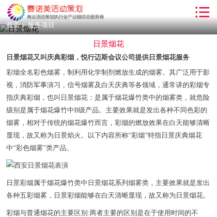
首页
首页
>
服务项目
日景烟花
解决方案
日景烟花又叫庆典彩烟，悦行迈斯会议公司提供日景烟花服务
服务项目
彩烟全名彩色烟雾，制利用化学制剂燃放生成的烟雾。其广泛用于影
客户案例
视，消防军事演习，信号烟雾及白天庆典等各领域，通常讲的彩烟专
指庆典彩烟，也叫日景烟花：是属于烟花爆竹类中的烟雾类，就危险
小丑气球
级别是属于烟花爆竹中B级产品。主要效果就是发出各种不同色彩的
烟雾，相对于传统的烟花爆竹而言，彩烟的燃放效果在白天能够清晰
沙画表演
显现，故又称为日景焰火。以下内容所称“彩烟”特指日景庆典烟花
新闻动态
中“彩色烟雾”类产品。
活动知识
日景彩烟属于烟花爆竹类中日景烟花系列烟雾类，主要效果就是发出
关于我们
各种五彩烟雾，日景彩烟能够在白天清晰显现，故又称为日景烟花。
联系我们
彩烟与普通烟花的主要区别:两者主要的区别是在于使用时间的不