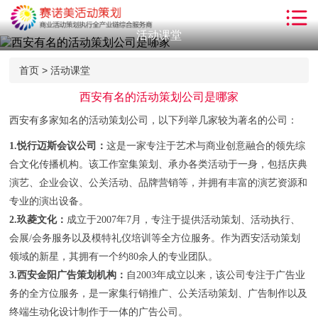
活动课堂
首页
解决方案
首页
>
活动课堂
服务项目
西安有名的活动策划公司是哪家
西安有多家知名的活动策划公司，以下列举几家较为著名的公司：
客户案例
1.
悦行迈斯会议公司
：
这是一家专注于艺术与商业创意融合的领先综
小丑气球
合文化传播机构。该工作室集策划、承办各类活动于一身，包括庆典
沙画表演
演艺、企业会议、公关活动、品牌营销等，并拥有丰富的演艺资源和
专业的演出设备。
新闻动态
2.玖菱文化：
成立于2007年7月，专注于提供活动策划、活动执行、
会展/会务服务以及模特礼仪培训等全方位服务。作为西安活动策划
活动知识
领域的新星，其拥有一个约80余人的专业团队。
关于我们
3.西安金阳广告策划机构：
自2003年成立以来，该公司专注于广告业
务的全方位服务，是一家集行销推广、公关活动策划、广告制作以及
联系我们
终端生动化设计制作于一体的广告公司。