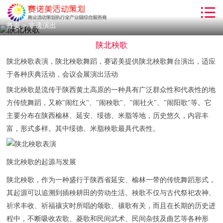
首页
首页
>
非遗演出
陕北秧歌
解决方案
陕北秧歌表演，陕北秧歌舞蹈，赛诺美提供陕北秧歌舞台演出，适应
服务项目
于各种庆典活动，会议会展演出活动
客户案例
陕北秧歌是流传于陕西黄土高原的一种具有广泛群众性和代表性的地
方传统舞蹈，又称"闹红火"、"闹秧歌"、"闹社火"、"闹阳歌"等。它
小丑气球
主要分布在陕西榆林、延安、绥德、米脂等地，历史悠久，内容丰
沙画表演
富，形式多样。其中绥德、米脂秧歌最具代表性。
新闻动态
陕北秧歌的起源与发展
活动知识
陕北秧歌，作为一种盛行于陕西省延安、榆林一带的传统舞蹈形式，
关于我们
其起源可以追溯到插秧耕田的劳动生活。秧歌不仅与古代祭祀农神、
祈求丰收、祈福禳灾时所唱的颂歌、禳歌有关，而且在长期的历史进
联系我们
程中，不断吸收农歌、菱歌和民间武术、民间杂技及曲艺等各种形